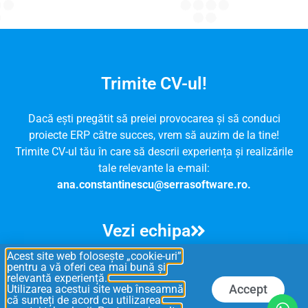
Trimite CV-ul!
Dacă ești pregătit să preiei provocarea și să conduci
proiecte ERP către succes, vrem să auzim de la tine!
Trimite CV-ul tău în care să descrii experiența și realizările
tale relevante la e-mail:
ana.constantinescu@serrasoftware.ro.
Vezi echipa
Acest site web folosește „cookie-uri”
Vizitează-ne pe serrasoftware.ro pentru mai multe detalii
pentru a vă oferi cea mai bună și
relevantă experiență.
despre echipa și valorile noastre!
Accept
Utilizarea acestui site web înseamnă
că sunteți de acord cu utilizarea