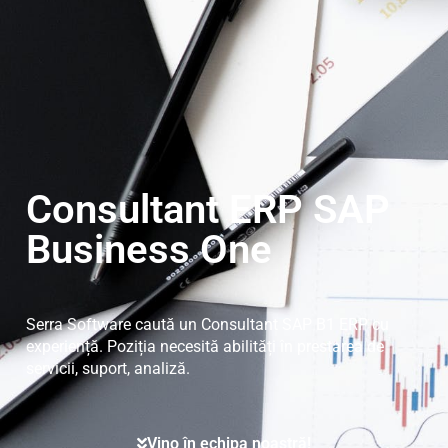
Consultant ERP SAP
Business One
Serra Software caută un Consultant SAP B1 ERP cu
experiență. Poziția necesită abilități în prestarea de
servicii, suport, analiză.
Vino în echipa noastră!