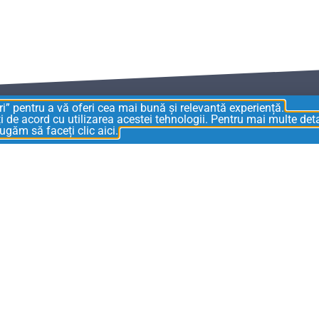
ri” pentru a vă oferi cea mai bună și relevantă experiență.
 de acord cu utilizarea acestei tehnologii. Pentru mai multe deta
rugăm să faceți clic aici.
Beneficii
ație și sincronizare
Rute optimizate și
 B1
curilor și prețurilor
Formular digital pent