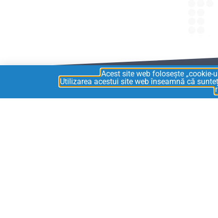
Acest site web folosește „cookie-u
Utilizarea acestui site web înseamnă că sunteți
Preluare comenzi direct din aplic
instant cu SAP
Vizibilitate în timp real asupra sto