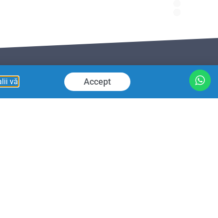
Accept
lii vă
 planificare automată a vizitelor
ru încasări, retururi, merchandising