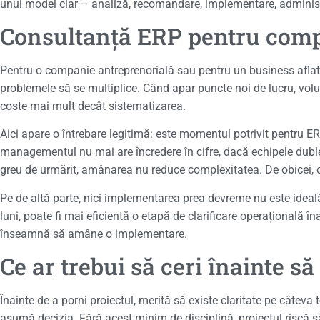
unui model clar – analiză, recomandare, implementare, administ
Consultanță ERP pentru compa
Pentru o companie antreprenorială sau pentru un business aflat 
problemele să se multiplice. Când apar puncte noi de lucru, volu
coste mai mult decât sistematizarea.
Aici apare o întrebare legitimă: este momentul potrivit pentru
managementul nu mai are încredere în cifre, dacă echipele dub
greu de urmărit, amânarea nu reduce complexitatea. De obicei, 
Pe de altă parte, nici implementarea prea devreme nu este ideal
luni, poate fi mai eficientă o etapă de clarificare operațională
înseamnă să amâne o implementare.
Ce ar trebui să ceri înainte să
Înainte de a porni proiectul, merită să existe claritate pe câteva 
asumă decizia. Fără acest minim de disciplină, proiectul riscă să 