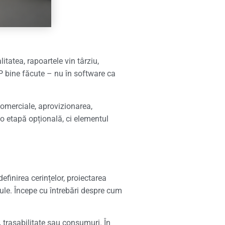
itatea, rapoartele vin târziu,
ERP bine făcute – nu în software ca
 comerciale, aprovizionarea,
 o etapă opțională, ci elementul
 definirea cerințelor, proiectarea
dule. Începe cu întrebări despre cum
, trasabilitate sau consumuri. În