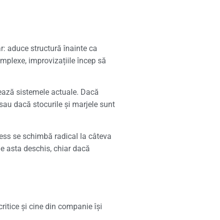
r: aduce structură înainte ca
mplexe, improvizațiile încep să
nează sistemele actuale. Dacă
au dacă stocurile și marjele sunt
ness se schimbă radical la câteva
ne asta deschis, chiar dacă
critice și cine din companie își