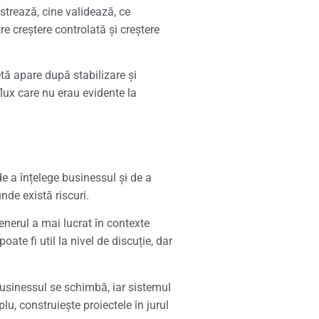
strează, cine validează, ce
e creștere controlată și creștere
etă apare după stabilizare și
lux care nu erau evidente la
de a înțelege businessul și de a
de există riscuri.
enerul a mai lucrat în contexte
te fi util la nivel de discuție, dar
 businessul se schimbă, iar sistemul
u, construiește proiectele în jurul