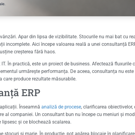
zări. Apar din lipsa de vizibilitate. Stocurile nu mai bat cu real
ormații incomplete. Aici începe valoarea reală a unei consultanță 
susține creșterea fără haos.
 IT. În practică, este un proiect de business. Afectează fluxurile
managementul urmărește performanța. De aceea, consultanța nu este
a care produce rezultate măsurabile.
tanță ERP
aplicații. Înseamnă
analiză de procese
, clarificarea obiectivelor,
perare al companiei. Un consultant bun nu începe cu meniuri și mo
e lipsesc și ce blochează scalarea.
e stocuri și marje. În producție, pot apărea blocaje în planificare