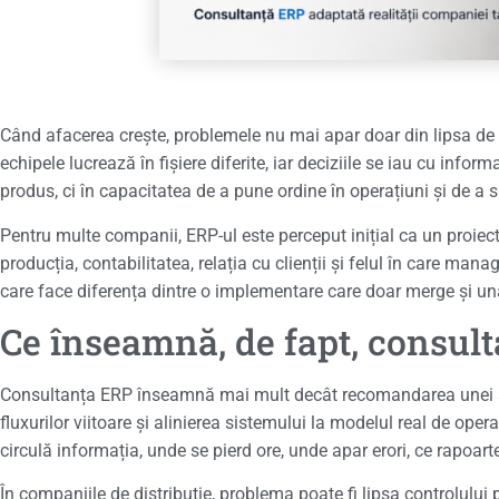
Când afacerea crește, problemele nu mai apar doar din lipsa de vân
echipele lucrează în fișiere diferite, iar deciziile se iau cu inf
produs, ci în capacitatea de a pune ordine în operațiuni și de a 
Pentru multe companii, ERP-ul este perceput inițial ca un proiect
producția, contabilitatea, relația cu clienții și felul în care 
care face diferența dintre o implementare care doar merge și un
Ce înseamnă, de fapt, consul
Consultanța ERP înseamnă mai mult decât recomandarea unei 
fluxurilor viitoare și alinierea sistemului la modelul real de o
circulă informația, unde se pierd ore, unde apar erori, ce rapoart
În companiile de distribuție, problema poate fi lipsa controlului p