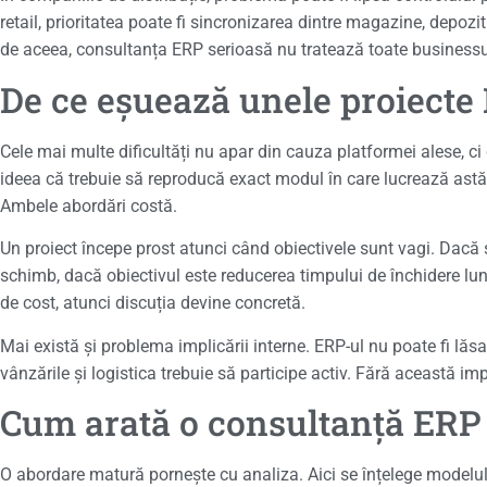
retail, prioritatea poate fi sincronizarea dintre magazine, depozit
de aceea, consultanța ERP serioasă nu tratează toate businessuri
De ce eșuează unele proiecte
Cele mai multe dificultăți nu apar din cauza platformei alese, c
ideea că trebuie să reproducă exact modul în care lucrează astă
Ambele abordări costă.
Un proiect începe prost atunci când obiectivele sunt vagi. Dacă 
schimb, dacă obiectivul este reducerea timpului de închidere lun
de cost, atunci discuția devine concretă.
Mai există și problema implicării interne. ERP-ul nu poate fi lăsat 
vânzările și logistica trebuie să participe activ. Fără această im
Cum arată o consultanță ERP 
O abordare matură pornește cu analiza. Aici se înțelege modelul 