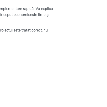
r implementare rapidă. Va explica
a început economisește timp și
oiectul este tratat corect, nu