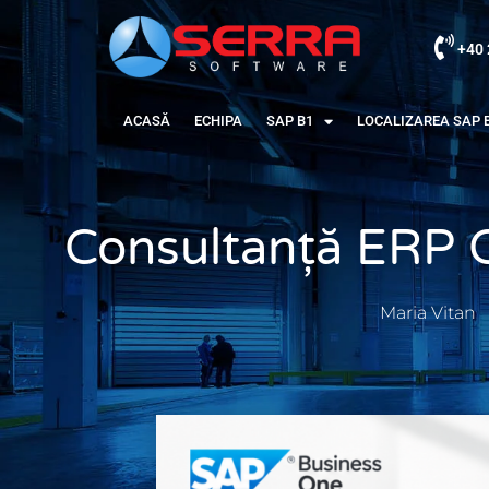
+40 
ACASĂ
ECHIPA
SAP B1
LOCALIZAREA SAP 
Consultanță ERP C
Maria Vitan