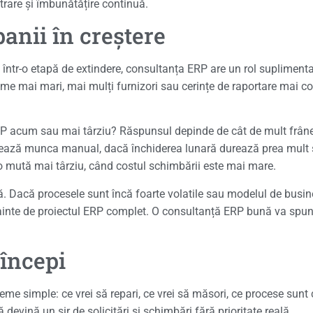
rare și îmbunătățire continuă.
nii în creștere
într-o etapă de extindere, consultanța ERP are un rol suplimenta
me mai mari, mai mulți furnizori sau cerințe de raportare mai co
 ERP acum sau mai târziu? Răspunsul depinde de cât de mult frâ
lează munca manual, dacă închiderea lunară durează prea mult s
o mută mai târziu, când costul schimbării este mai mare.
ă. Dacă procesele sunt încă foarte volatile sau modelul de busi
 înainte de proiectul ERP complet. O consultanță ERP bună va spu
 începi
teme simple: ce vrei să repari, ce vrei să măsori, ce procese sunt 
devină un șir de solicitări și schimbări fără prioritate reală.