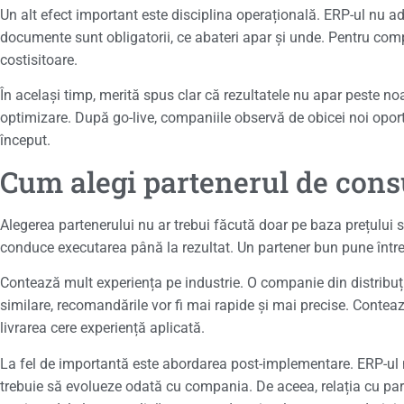
Un alt efect important este disciplina operațională. ERP-ul nu adu
documente sunt obligatorii, ce abateri apar și unde. Pentru compa
costisitoare.
În același timp, merită spus clar că rezultatele nu apar peste no
optimizare. După go-live, companiile observă de obicei noi oport
început.
Cum alegi partenerul de cons
Alegerea partenerului nu ar trebui făcută doar pe baza prețului s
conduce executarea până la rezultat. Un partener bun pune întreb
Contează mult experiența pe industrie. O companie din distribuție
similare, recomandările vor fi mai rapide și mai precise. Contează
livrarea cere experiență aplicată.
La fel de importantă este abordarea post-implementare. ERP-ul nu 
trebuie să evolueze odată cu compania. De aceea, relația cu part