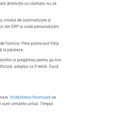
tă distincție cu claritate, nu să
ru, nivelul de automatizare și
tici din ERP și unde personalizăm
de furnizor. Prea puține pot forța
ă le păstreze.
torilor și pregătirea pentru go-live
rficială, adopția va fi lentă. Dacă
 mare.
Vizibilitatea financiară
se
le sunt urmărite unitar. Timpul