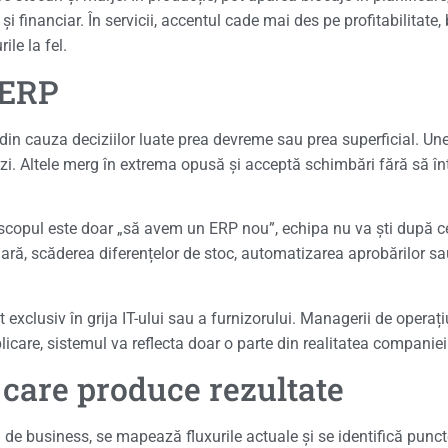
 și financiar. În servicii, accentul cade mai des pe profitabilitate
le la fel.
 ERP
i din cauza deciziilor luate prea devreme sau prea superficial. U
zi. Altele merg în extrema opusă și acceptă schimbări fără să în
scopul este doar „să avem un ERP nou”, echipa nu va ști după ce 
ară, scăderea diferențelor de stoc, automatizarea aprobărilor sau
exclusiv în grija IT-ului sau a furnizorului. Managerii de operațiun
plicare, sistemul va reflecta doar o parte din realitatea companiei
care produce rezultate
de business, se mapează fluxurile actuale și se identifică punct