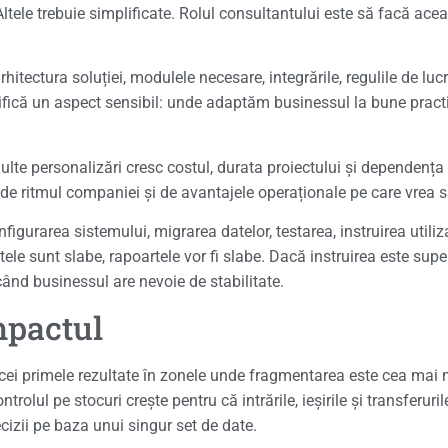
tele trebuie simplificate. Rolul consultantului este să facă aceas
itectura soluției, modulele necesare, integrările, regulile de luc
larifică un aspect sensibil: unde adaptăm businessul la bune prac
ulte personalizări cresc costul, durata proiectului și dependența 
 de ritmul companiei și de avantajele operaționale pe care vrea s
igurarea sistemului, migrarea datelor, testarea, instruirea utiliza
tele sunt slabe, rapoartele vor fi slabe. Dacă instruirea este supe
când businessul are nevoie de stabilitate.
mpactul
cei primele rezultate în zonele unde fragmentarea este cea mai
olul pe stocuri crește pentru că intrările, ieșirile și transferuri
izii pe baza unui singur set de date.