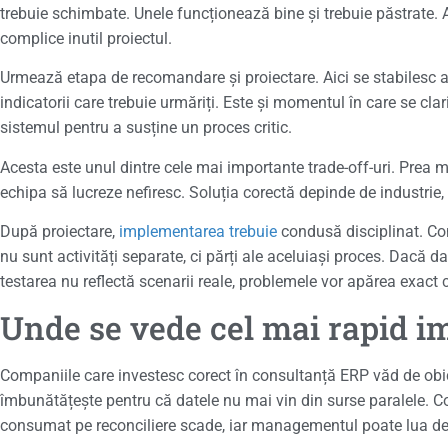
trebuie schimbate. Unele funcționează bine și trebuie păstrate. Al
complice inutil proiectul.
Urmează etapa de recomandare și proiectare. Aici se stabilesc arh
indicatorii care trebuie urmăriți. Este și momentul în care se c
sistemul pentru a susține un proces critic.
Acesta este unul dintre cele mai importante trade-off-uri. Prea m
echipa să lucreze nefiresc. Soluția corectă depinde de industrie,
După proiectare,
implementarea trebuie
condusă disciplinat. Conf
nu sunt activități separate, ci părți ale aceluiași proces. Dacă da
testarea nu reflectă scenarii reale, problemele vor apărea exact 
Unde se vede cel mai rapid i
Companiile care investesc corect în consultanță ERP văd de obi
îmbunătățește pentru că datele nu mai vin din surse paralele. Contr
consumat pe reconciliere scade, iar managementul poate lua dec