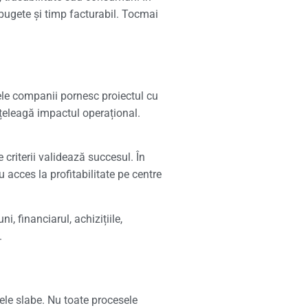
, bugete și timp facturabil. Tocmai
nele companii pornesc proiectul cu
țeleagă impactul operațional.
criterii validează succesul. În
 acces la profitabilitate pe centre
i, financiarul, achizițiile,
.
ele slabe. Nu toate procesele