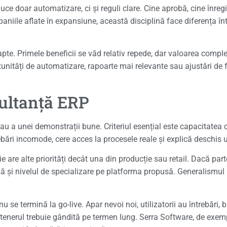
ce doar automatizare, ci și reguli clare. Cine aprobă, cine înregi
niile aflate în expansiune, această disciplină face diferența într
apte. Primele beneficii se văd relativ repede, dar valoarea compl
unități de automatizare, rapoarte mai relevante sau ajustări de f
ultanță ERP
au a unei demonstrații bune. Criteriul esențial este capacitatea 
ări incomode, cere acces la procesele reale și explică deschis un
 are alte priorități decât una din producție sau retail. Dacă part
 și nivelul de specializare pe platforma propusă. Generalismul poa
se termină la go-live. Apar nevoi noi, utilizatorii au întrebări,
enerul trebuie gândită pe termen lung. Serra Software, de exempl