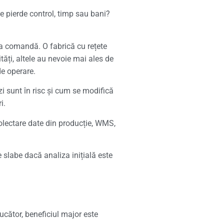
e pierde control, timp sau bani?
la comandă. O fabrică cu rețete
tăți, altele au nevoie mai ales de
de operare.
zi sunt în risc și cum se modifică
i.
 colectare date din producție, WMS,
 slabe dacă analiza inițială este
ucător, beneficiul major este