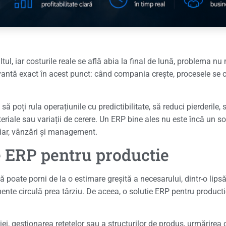
 altul, iar costurile reale se află abia la final de lună, problema 
antă exact în acest punct: când compania crește, procesele se co
poți rula operațiunile cu predictibilitate, să reduci pierderile, să
ateriale sau variații de cerere. Un ERP bine ales nu este încă un 
nciar, vânzări și management.
ie ERP pentru productie
ă poate porni de la o estimare greșită a necesarului, dintr-o lips
mente circulă prea târziu. De aceea, o solutie ERP pentru product
iei, gestionarea rețetelor sau a structurilor de produs, urmărirea