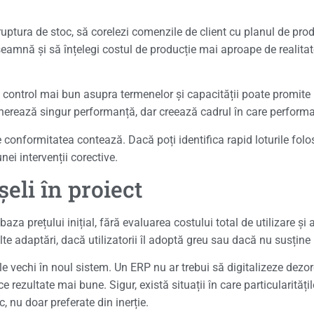
uptura de stoc, să corelezi comenzile de client cu planul de pro
Înseamnă și să înțelegi costul de producție mai aproape de realita
control mai bun asupra termenelor și capacității poate promite ma
enerează singur performanță, dar creează cadrul în care performan
e conformitatea contează. Dacă poți identifica rapid loturile folo
nei intervenții corective.
eli în proiect
za prețului inițial, fără evaluarea costului total de utilizare și a
e adaptări, dacă utilizatorii îl adoptă greu sau dacă nu susține p
le vechi în noul sistem. Un ERP nu ar trebui să digitalizeze dezor
rezultate mai bune. Sigur, există situații în care particularități
, nu doar preferate din inerție.