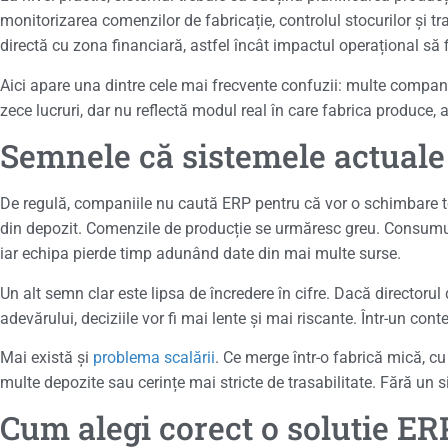
monitorizarea comenzilor de fabricație, controlul stocurilor și tra
directă cu zona financiară, astfel încât impactul operațional să fie 
Aici apare una dintre cele mai frecvente confuzii: multe compani
zece lucruri, dar nu reflectă modul real în care fabrica produce, ap
Semnele că sistemele actuale
De regulă, companiile nu caută ERP pentru că vor o schimbare teo
din depozit. Comenzile de producție se urmăresc greu. Consumul 
iar echipa pierde timp adunând date din mai multe surse.
Un alt semn clar este lipsa de încredere în cifre. Dacă directorul 
adevărului, deciziile vor fi mai lente și mai riscante. Într-un cont
Mai există și
problema scalării
. Ce merge într-o fabrică mică, cu
multe depozite sau cerințe mai stricte de trasabilitate. Fără un
Cum alegi corect o solutie ER