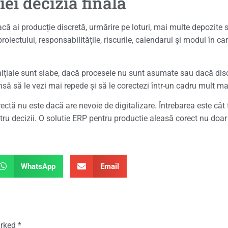
iei decizia finală
Dacă ai producție discretă, urmărire pe loturi, mai multe depozite 
proiectului, responsabilitățile, riscurile, calendarul și modul în
 inițiale sunt slabe, dacă procesele nu sunt asumate sau dacă disc
să să le vezi mai repede și să le corectezi într-un cadru mult ma
ectă nu este dacă are nevoie de digitalizare. Întrebarea este cât
entru decizii. O solutie ERP pentru productie aleasă corect nu doar
WhatsApp
Email
arked
*