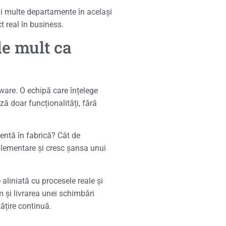
ai multe departamente în același
ct real în business.
de mult ca
tware. O echipă care înțelege
ză doar funcționalități, fără
entă în fabrică? Cât de
mplementare și cresc șansa unui
aliniată cu procesele reale și
em și livrarea unei schimbări
ățire continuă.