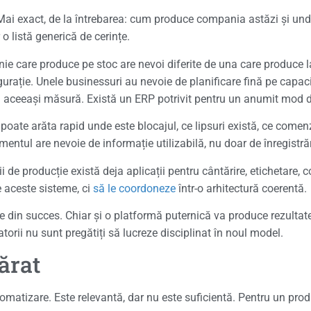
 Mai exact, de la întrebarea: cum produce compania astăzi și und
o listă generică de cerințe.
nie care produce pe stoc are nevoi diferite de una care produce 
igurație. Unele businessuri au nevoie de planificare fină pe capaci
i în aceeași măsură. Există un ERP potrivit pentru un anumit mod 
u poate arăta rapid unde este blocajul, ce lipsuri există, ce comen
tul are nevoie de informație utilizabilă, nu doar de înregistrăr
ii de producție există deja aplicații pentru cântărire, etichetare,
e aceste sisteme, ci
să le coordoneze
într-o arhitectură coerentă.
e din succes. Chiar și o platformă puternică va produce rezultate
atorii nu sunt pregătiți să lucreze disciplinat în noul model.
ărat
matizare. Este relevantă, dar nu este suficientă. Pentru un prod