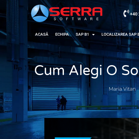
+40 
ACASĂ
ECHIPA
SAP B1
LOCALIZAREA SAP 
Cum Alegi O Sol
Maria Vitan