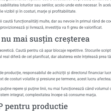
sabilitatea loturilor sau seriilor, acolo unde este necesar. În acel
vizibil și în costuri, marje și profitabilitate.
i caută funcționalități multe, dar au nevoie în primul rând de c
rovizionează și livrează, investiția va fi greu de valorificat.
 nu mai susțin creșterea
retică. Caută pentru că apar blocaje repetitive. Stocurile scrip
real diferă de cel planificat, dar abaterea este înțeleasă prea 
de producție, responsabilul de achiziții și directorul financiar luc
ext de costuri volatile și presiune pe termene, acest lucru afecteaz
 puține repere și puține linii, nu mai funcționează când volumul 
 sistem integrat, complexitatea începe să consume marja.
P pentru productie