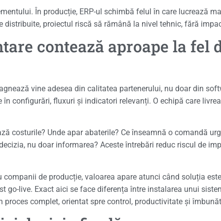
mentului. În producție, ERP-ul schimbă felul în care lucrează m
ne distribuite, proiectul riscă să rămână la nivel tehnic, fără impa
tare contează aproape la fel 
stagnează vine adesea din calitatea partenerului, nu doar din sof
 configurări, fluxuri și indicatori relevanți. O echipă care livrea
ează costurile? Unde apar abaterile? Ce înseamnă o comandă urg
 decizia, nu doar informarea? Aceste întrebări reduc riscul de i
 companii de producție, valoarea apare atunci când soluția este 
st go-live. Exact aici se face diferența între instalarea unui sist
proces complet, orientat spre control, productivitate și îmbunăt