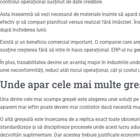
controlul operațional susținut de date credibile.
Asta înseamnă să vezi necesarul de materiale înainte să apară r
efectiv și să compari planificat versus realizat fără întârzieri. 
după închiderea lunii.
Există și un beneficiu comercial important. O companie care are 
susține creșterea fără să intre în haos operațional. ERP-ul nu g
În plus, trasabilitatea devine un avantaj major în industriile und
unei neconformități, reduci atât riscul operațional, cât și costul u
Unde apar cele mai multe greș
Una dintre cele mai scumpe greșeli este alegerea unei soluții pe ba
aparent mai ieftin poate deveni mai costisitor dacă necesită mult
O altă greșeală este încercarea de a replica exact toate obiceiuri
standardizeze și să disciplineze procesele unde acest lucru aduce 
dezvoltări suplimentare. Dar acestea trebuie justificate economic