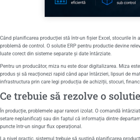
Când planificarea producției stă într-un fișier Excel, stocurile în
problemă de control. O solutie ERP pentru productie devine relev
luate corect din sisteme separate și date întârziate.
Pentru un producător, miza nu este doar digitalizarea. Miza este să 
produs și să reacționezi rapid când apar întârzieri, lipsuri de m
infrastructura prin care legi producția de achiziții, stocuri, fina
Ce trebuie să rezolve o solut
În producție, problemele apar rareori izolat. O comandă întârziat
setare neplanificați sau din faptul că informația dintre departa
puncte într-un singur flux operațional.
La nivel practic, sistemul trebuie să susțină planificarea producț