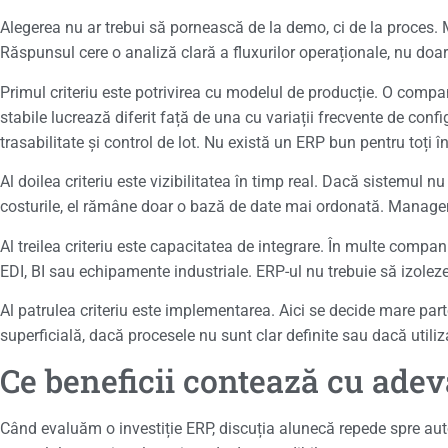
Alegerea nu ar trebui să pornească de la demo, ci de la proces.
Răspunsul cere o analiză clară a fluxurilor operaționale, nu doar 
Primul criteriu este potrivirea cu modelul de producție. O compa
stabile lucrează diferit față de una cu variații frecvente de conf
trasabilitate și control de lot. Nu există un ERP bun pentru toț
Al doilea criteriu este vizibilitatea în timp real. Dacă sistemul n
costurile, el rămâne doar o bază de date mai ordonată. Managemen
Al treilea criteriu este capacitatea de integrare. În multe compan
EDI, BI sau echipamente industriale. ERP-ul nu trebuie să izolez
Al patrulea criteriu este implementarea. Aici se decide mare part
superficială, dacă procesele nu sunt clar definite sau dacă utiliz
Ce beneficii contează cu adev
Când evaluăm o investiție ERP, discuția alunecă repede spre auto