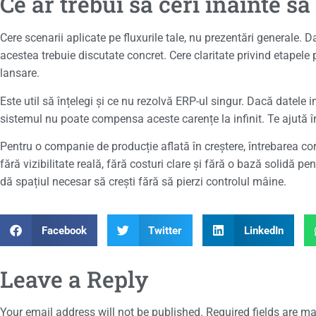
Ce ar trebui să ceri înainte să 
Cere scenarii aplicate pe fluxurile tale, nu prezentări generale. 
acestea trebuie discutate concret. Cere claritate privind etapele 
lansare.
Este util să înțelegi și ce nu rezolvă ERP-ul singur. Dacă datele
sistemul nu poate compensa aceste carențe la infinit. Te ajută în
Pentru o companie de producție aflată în creștere, întrebarea cor
fără vizibilitate reală, fără costuri clare și fără o bază solidă p
dă spațiul necesar să crești fără să pierzi controlul mâine.
Facebook
Twitter
LinkedIn
Leave a Reply
Your email address will not be published.
Required fields are m