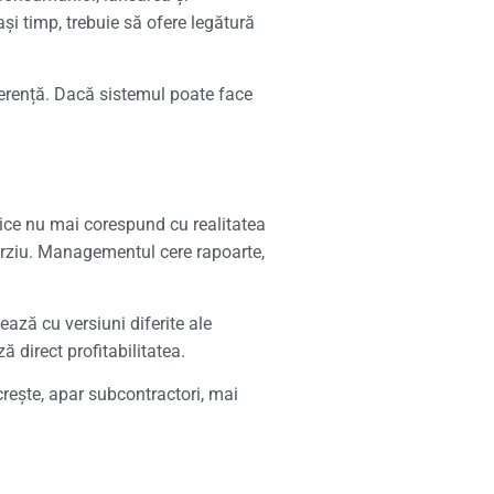
ași timp, trebuie să ofere legătură
oerență. Dacă sistemul poate face
tice nu mai corespund cu realitatea
târziu. Managementul cere rapoarte,
rează cu versiuni diferite ale
ă direct profitabilitatea.
crește, apar subcontractori, mai