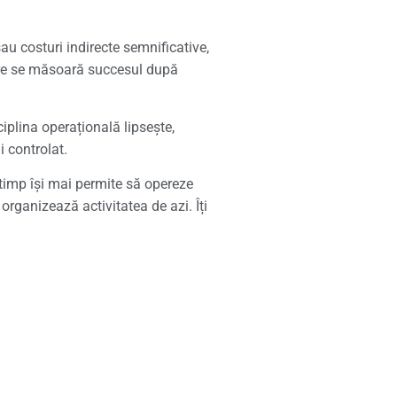
sau costuri indirecte semnificative,
 care se măsoară succesul după
iplina operațională lipsește,
i controlat.
 timp își mai permite să opereze
 organizează activitatea de azi. Îți