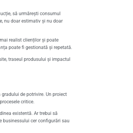
ducție, să urmărești consumul
te, nu doar estimativ și nu doar
i realist clienților și poate
ța poate fi gestionată și repetată.
site, traseul produsului și impactul
 gradului de potrivire. Un proiect
rocesele critice.
dinea existentă. Ar trebui să
le businessului cer configurări sau