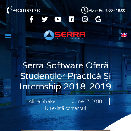
+40 213 671 780
Mon - Fri: 9:00 - 18:00
Serra Software Oferă
Studenților Practică Și
Internship 2018-2019
Alina Shaker
June 13, 2018
Nu există comentarii