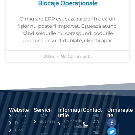
Blocaje Operaționale
O migrare ERP eșuează rar pentru că un
fișier nu poate fi importat. Eșuează atunci
când soldurile nu corespund, codurile
produselor sunt dublate, clienții apar
2026
No Comments
Website
Servicii
Informații
Contact
Urmarește-
utile
ne
Acasă
SAP
+40
Politica de
Business
213
Echipa
confidentialitate
One
671
Blog
780
Politica
Soft1