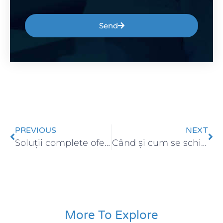
Send
PREVIOUS
NEXT
Soluții complete oferite de Serra Software – ERP, HR, CRM, BI și servicii integrate
Când și cum se schimbă topul celor 10 criterii în alegerea unui ERP
More To Explore