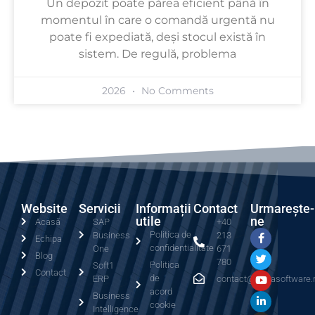
Un depozit poate părea eficient până în
momentul în care o comandă urgentă nu
poate fi expediată, deși stocul există în
sistem. De regulă, problema
2026
No Comments
Website
Servicii
Informații
Contact
Urmarește-
utile
ne
Acasă
SAP
+40
Politica de
Business
213
Echipa
confidentialitate
One
671
Blog
780
Politica
Soft1
Contact
de
ERP
contact@serrasoftware.
acord
Business
cookie
Intelligence