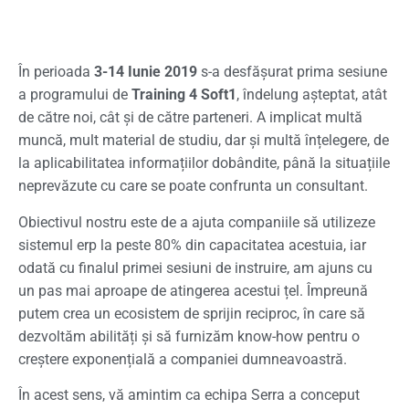
În perioada
3-14 Iunie 2019
s-a desfășurat prima sesiune
a programului de
Training 4 Soft1
, îndelung așteptat, atât
de către noi, cât și de către parteneri. A implicat multă
muncă, mult material de studiu, dar și multă înțelegere, de
la aplicabilitatea informațiilor dobândite, până la situațiile
neprevăzute cu care se poate confrunta un consultant.
Obiectivul nostru este de a ajuta companiile să utilizeze
sistemul erp la peste 80% din capacitatea acestuia, iar
odată cu finalul primei sesiuni de instruire, am ajuns cu
un pas mai aproape de atingerea acestui țel. Împreună
putem crea un ecosistem de sprijin reciproc, în care să
dezvoltăm abilități și să furnizăm know-how pentru o
creștere exponențială a companiei dumneavoastră.
În acest sens, vă amintim ca echipa Serra a conceput