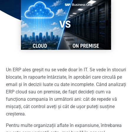
Un ERP ales greșit nu se vede doar în IT. Se vede în stocuri
blocate, în rapoarte întârziate, în aprobări care circulă pe
email și în decizii luate cu date incomplete. Când analizați
ERP cloud sau on premise, de fapt decideți cum va
funcționa compania în următorii ani: cât de repede vă
mișcați, cât control aveți și cât de ușor puteți susține
creșterea.
Pentru multe organizații aflate în expansiune, întrebarea