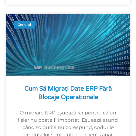
General
Cum Să Migrați Date ERP Fără
Blocaje Operaționale
O migrare ERP eșuează rar pentru că un
fișier nu poate fi importat. Eșuează atunci
când soldurile nu corespund, codurile
produselor sunt dublate, clienții apar