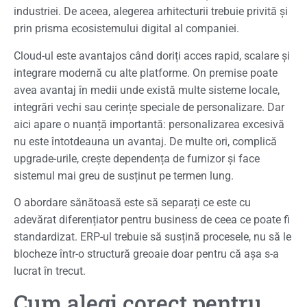
industriei. De aceea, alegerea arhitecturii trebuie privită și
prin prisma ecosistemului digital al companiei.
Cloud-ul este avantajos când doriți acces rapid, scalare și
integrare modernă cu alte platforme. On premise poate
avea avantaj în medii unde există multe sisteme locale,
integrări vechi sau cerințe speciale de personalizare. Dar
aici apare o nuanță importantă: personalizarea excesivă
nu este întotdeauna un avantaj. De multe ori, complică
upgrade-urile, crește dependența de furnizor și face
sistemul mai greu de susținut pe termen lung.
O abordare sănătoasă este să separați ce este cu
adevărat diferențiator pentru business de ceea ce poate fi
standardizat. ERP-ul trebuie să susțină procesele, nu să le
blocheze într-o structură greoaie doar pentru că așa s-a
lucrat în trecut.
Cum alegi corect pentru