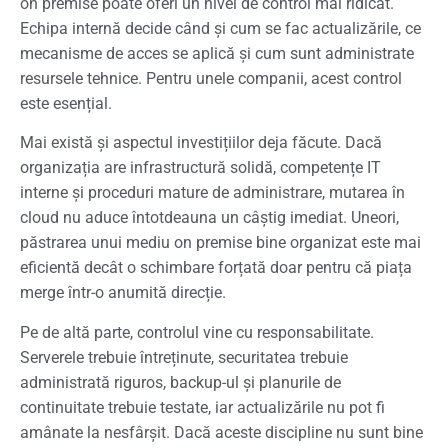
on premise poate oferi un nivel de control mai ridicat.
Echipa internă decide când și cum se fac actualizările, ce
mecanisme de acces se aplică și cum sunt administrate
resursele tehnice. Pentru unele companii, acest control
este esențial.
Mai există și aspectul investițiilor deja făcute. Dacă
organizația are infrastructură solidă, competențe IT
interne și proceduri mature de administrare, mutarea în
cloud nu aduce întotdeauna un câștig imediat. Uneori,
păstrarea unui mediu on premise bine organizat este mai
eficientă decât o schimbare forțată doar pentru că piața
merge într-o anumită direcție.
Pe de altă parte, controlul vine cu responsabilitate.
Serverele trebuie întreținute, securitatea trebuie
administrată riguros, backup-ul și planurile de
continuitate trebuie testate, iar actualizările nu pot fi
amânate la nesfârșit. Dacă aceste discipline nu sunt bine