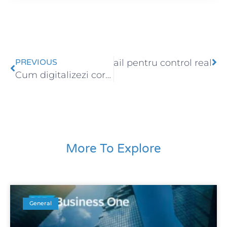
SAP Business One retail pentru control real
PREVIOUS
Next
Cum digitalizezi corect procesele financiare
More To Explore
General