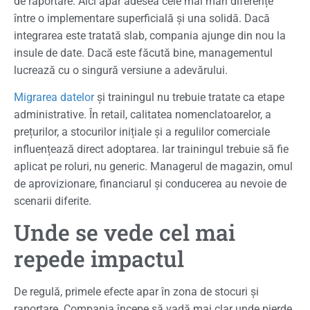
de raportare. Aici apar adesea cele mai mari diferențe
între o implementare superficială și una solidă. Dacă
integrarea este tratată slab, compania ajunge din nou la
insule de date. Dacă este făcută bine, managementul
lucrează cu o singură versiune a adevărului.
Migrarea datelor
și trainingul nu trebuie tratate ca etape
administrative. În retail, calitatea nomenclatoarelor, a
prețurilor, a stocurilor inițiale și a regulilor comerciale
influențează direct adoptarea. Iar trainingul trebuie să fie
aplicat pe roluri, nu generic. Managerul de magazin, omul
de aprovizionare, financiarul și conducerea au nevoie de
scenarii diferite.
Unde se vede cel mai
repede impactul
De regulă, primele efecte apar în zona de stocuri și
raportare. Compania începe să vadă mai clar unde pierde