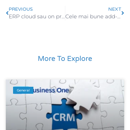
PREVIOUS
NEXT
ERP cloud sau on premise: ce alegi?
Cele mai bune add-on-uri SAP Business One
More To Explore
General