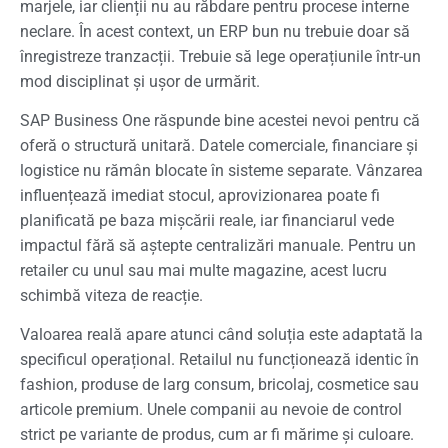
marjele, iar clienții nu au răbdare pentru procese interne
neclare. În acest context, un ERP bun nu trebuie doar să
înregistreze tranzacții. Trebuie să lege operațiunile într-un
mod disciplinat și ușor de urmărit.
SAP Business One răspunde bine acestei nevoi pentru că
oferă o structură unitară. Datele comerciale, financiare și
logistice nu rămân blocate în sisteme separate. Vânzarea
influențează imediat stocul, aprovizionarea poate fi
planificată pe baza mișcării reale, iar financiarul vede
impactul fără să aștepte centralizări manuale. Pentru un
retailer cu unul sau mai multe magazine, acest lucru
schimbă viteza de reacție.
Valoarea reală apare atunci când soluția este adaptată la
specificul operațional. Retailul nu funcționează identic în
fashion, produse de larg consum, bricolaj, cosmetice sau
articole premium. Unele companii au nevoie de control
strict pe variante de produs, cum ar fi mărime și culoare.