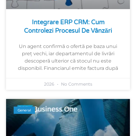
Integrare ERP CRM: Cum
Controlezi Procesul De Vânzări
Un agent confirmă o ofertă pe baza unui
preț vechi, iar departamentul de livrări
descoperă ulterior că stocul nu este
disponibil. Financiarul emite factura după
2026
No Comments
General